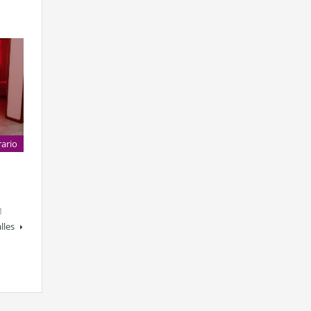
rario
1
lles