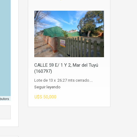
CALLE 59 E/ 1 Y 2, Mar del Tuyú
(160797)
Lote de 13 x 26.27 mts cerrado.…
Seguir leyendo
U$S 50,000
butors