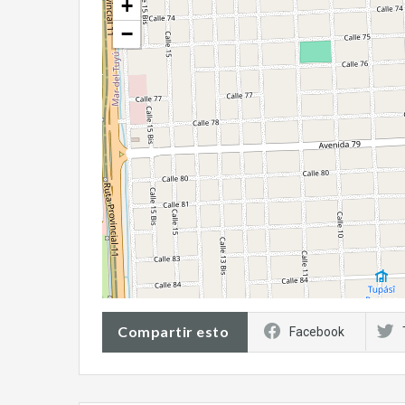
+
−
Compartir esto
Facebook