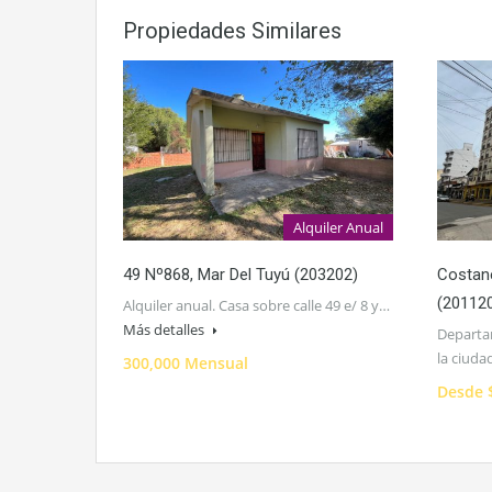
Propiedades Similares
Alquiler Anual
49 Nº868, Mar Del Tuyú (203202)
Costane
(20112
Alquiler anual. Casa sobre calle 49 e/ 8 y…
Más detalles
Departam
la ciud
300,000 Mensual
Desde 