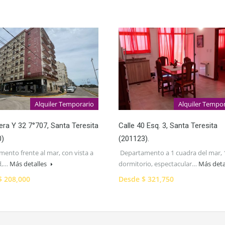
Alquiler Temporario
Alquiler Tempo
ra Y 32 7°707, Santa Teresita
Calle 40 Esq. 3, Santa Teresita
0)
(201123).
ento frente al mar, con vista a
Departamento a 1 cuadra del mar, 
ad,…
Más detalles
dormitorio, espectacular…
Más deta
$ 208,000
Desde $ 321,750