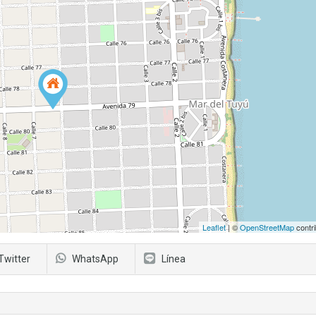
Leaflet
| ©
OpenStreetMap
contri
Twitter
WhatsApp
Línea