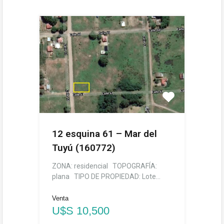
12 esquina 61 – Mar del
Tuyú (160772)
ZONA: residencial TOPOGRAFÍA:
plana TIPO DE PROPIEDAD: Lote…
Venta
U$S 10,500