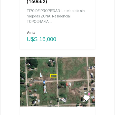
(160662)
TIPO DE PROPIEDAD: Lote baldío sin
mejoras ZONA: Residencial
TOPOGRAFÍA:…
Venta
U$S 16,000