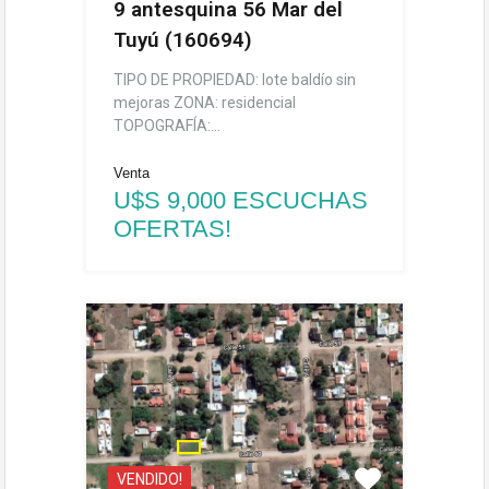
9 antesquina 56 Mar del
Tuyú (160694)
TIPO DE PROPIEDAD: lote baldío sin
mejoras ZONA: residencial
TOPOGRAFÍA:…
Venta
U$S 9,000 ESCUCHAS
OFERTAS!
VENDIDO!