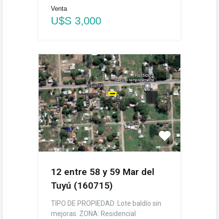
Venta
U$S 3,000
12 entre 58 y 59 Mar del
Tuyú (160715)
TIPO DE PROPIEDAD: Lote baldío sin
mejoras. ZONA: Residencial