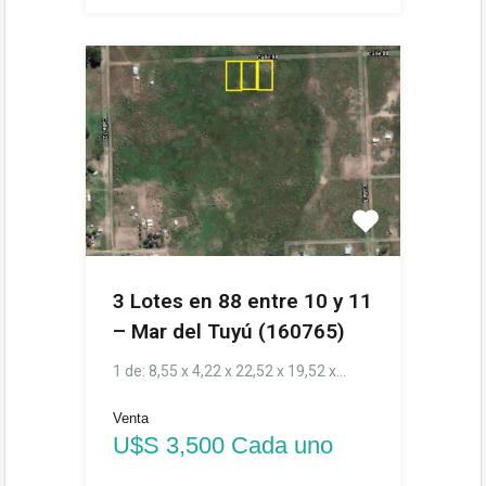
3 Lotes en 88 entre 10 y 11
– Mar del Tuyú (160765)
1 de: 8,55 x 4,22 x 22,52 x 19,52 x…
Venta
U$S 3,500 Cada uno